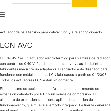
Main
Menu
Actuador de baja tensión para calefacción y aire acondicionado
LCN-AVC
El LCN-AVC es un actuador electrotérmico para válvulas de radiador
con control de 0-10 V. Puede conectarse a válvulas de distintos
fabricantes mediante un adaptador. El actuador está diseñado para
funcionar con módulos de bus LCN fabricados a partir de 04/2008.
Todos los actuadores LCN están sin corriente.
El mecanismo de accionamiento funciona con un elemento de
expansión calentado por PTC y un muelle de compresión. El
elemento de expansión se calienta aplicando la tensión de
funcionamiento, que mueve el émbolo integrado. La fuerza generada
por el movimiento se transfiere al taqué de la válvula y, de este