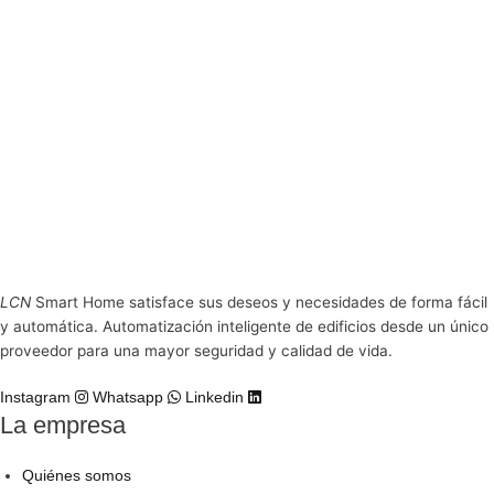
Accesorios
LCN-WB11/WB22
Wallbox con 11 kW o 22 kW y gestión de energía LCN
Accesorios
LCN-PKO2
Maletín de presentación de LCN
LCN
Smart Home satisface sus deseos y necesidades de forma fácil
y automática. Automatización inteligente de edificios desde un único
proveedor para una mayor seguridad y calidad de vida.
Instagram
Whatsapp
Linkedin
La empresa
Quiénes somos