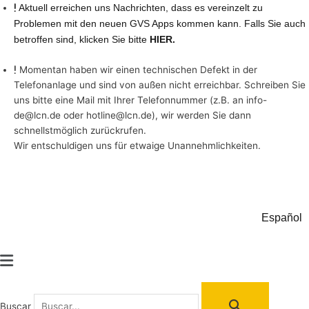
Ir
Aktuell erreichen uns Nachrichten, dass es vereinzelt zu
al
Problemen mit den neuen GVS Apps kommen kann. Falls Sie auch
contenido
betroffen sind, klicken Sie bitte
HIER.
Momentan haben wir einen technischen Defekt in der
Telefonanlage und sind von außen nicht erreichbar. Schreiben Sie
uns bitte eine Mail mit Ihrer Telefonnummer (z.B. an info-
de@lcn.de oder hotline@lcn.de), wir werden Sie dann
schnellstmöglich zurückrufen.
Wir entschuldigen uns für etwaige Unannehmlichkeiten.
/
/
/
LCN
Installateure
Produkte
/
Accesorios
LCN-AVC
Español
Main
Menu
Buscar