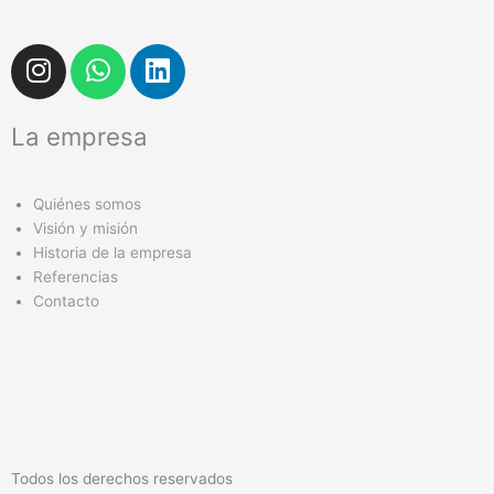
I
W
L
n
h
i
s
a
n
La empresa
t
t
k
a
s
e
g
a
d
Quiénes somos
r
p
i
Visión y misión
a
p
n
Historia de la empresa
m
Referencias
Contacto
Todos los derechos reservados