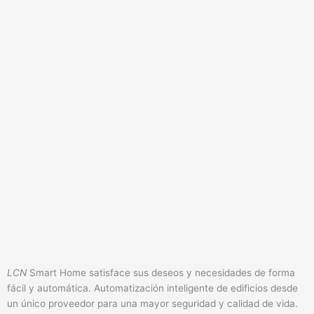
Entradas
LCN-B3IN
Sensor binario triple con fuente de alimentación integrada para
montaje empotrado
Entradas
LCN-BS4
Sensor de corriente cuádruple binario para montaje en riel DIN
Entradas
LCN-TXR
Adaptador de botón KNX para la caja empotrada
LCN
Smart Home satisface sus deseos y necesidades de forma
fácil y automática. Automatización inteligente de edificios desde
un único proveedor para una mayor seguridad y calidad de vida.