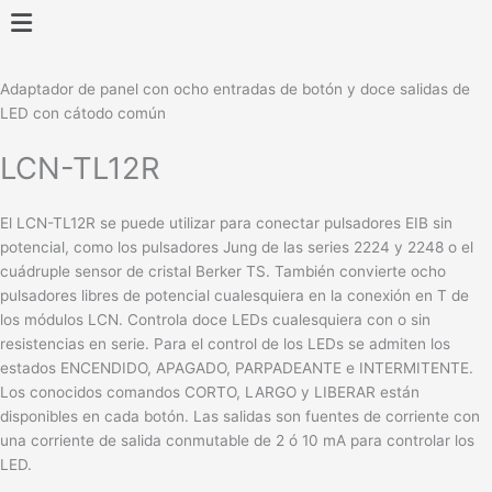
Ir
Main
al
Menu
contenido
Adaptador de panel con ocho entradas de botón y doce salidas de
LED con cátodo común
LCN-TL12R
El LCN-TL12R se puede utilizar para conectar pulsadores EIB sin
potencial, como los pulsadores Jung de las series 2224 y 2248 o el
cuádruple sensor de cristal Berker TS. También convierte ocho
pulsadores libres de potencial cualesquiera en la conexión en T de
los módulos LCN. Controla doce LEDs cualesquiera con o sin
resistencias en serie. Para el control de los LEDs se admiten los
estados ENCENDIDO, APAGADO, PARPADEANTE e INTERMITENTE.
Los conocidos comandos CORTO, LARGO y LIBERAR están
disponibles en cada botón. Las salidas son fuentes de corriente con
una corriente de salida conmutable de 2 ó 10 mA para controlar los
LED.