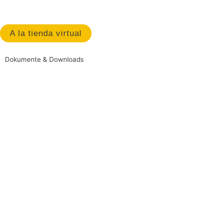
A la tienda virtual
Dokumente & Downloads
Módulos de bus
LCN-UPS24
Módulo sensor universal 24V para caja empotrada
Módulos de bus
LCN-SH
Módulo de conmutación y regulación para el riel DIN