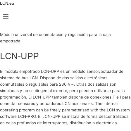
Ir
LCN.eu
al
Main
contenido
Menu
Módulo universal de conmutación y regulación para la caja
empotrada
LCN-UPP
El módulo empotrado LCN-UPP es un módulo sensor/actuador del
sistema de bus LCN. Dispone de dos salidas electrónicas
conmutables o regulables para 230 V∼. Otras dos salidas son
simuladas y no se dirigen al exterior, pero pueden utilizarse para la
programación. El LCN-UPP también dispone de conexiones T e I para
conectar sensores y actuadores LCN adicionales. The internal
operating program can be freely parameterised with the LCN system
software LCN-PRO. El LCN-UPP se instala de forma descentralizada
en cajas profundas de interruptores, distribución o electrónica.