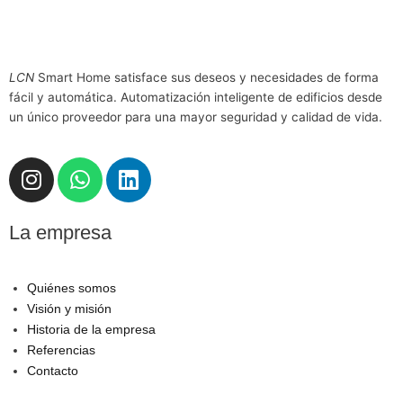
LCN
Smart Home satisface sus deseos y necesidades de forma
fácil y automática. Automatización inteligente de edificios desde
un único proveedor para una mayor seguridad y calidad de vida.
I
W
L
n
h
i
s
a
n
La empresa
t
t
k
a
s
e
g
a
d
Quiénes somos
r
p
i
Visión y misión
a
p
n
Historia de la empresa
m
Referencias
Contacto