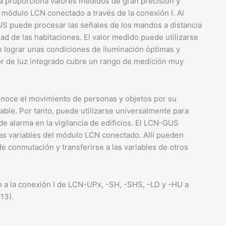
ra proporciona valores medidos de gran precisión y
l módulo LCN conectado a través de la conexión I. Al
US puede procesar las señales de los mandos a distancia
ad de las habitaciones. El valor medido puede utilizarse
de lograr unas condiciones de iluminación óptimas y
or de luz integrado cubre un rango de medición muy
onoce el movimiento de personas y objetos por su
table. Por tanto, puede utilizarse universalmente para
de alarma en la vigilancia de edificios. El LCN-GUS
las variables del módulo LCN conectado. Allí pueden
e conmutación y transferirse a las variables de otros
 a la conexión I de LCN-UPx, -SH, -SHS, -LD y -HU a
13).