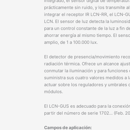
integrado, el sensor digital de temperatu
prácticamente sin ruido, y los transmite a
integrar el receptor IR LCN-RR, el LCN-G
LCN. El sensor de luz detecta la luminosid
para un control constante de la luz a fin 
ahorrar energía al mismo tiempo. El sens
amplio, de 1 a 100.000 lux.
El detector de presencia/movimiento rec
radiación térmica. Ofrece un alcance ajus
conmutar la iluminación y para funciones 
suministra sus cuatro valores medidos a 
actuar sobre los reguladores y umbrales d
módulos.
El LCN-GUS es adecuado para la conexión
partir del número de serie 1702… (Feb. 20
Campos de aplicación: