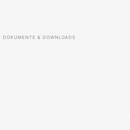
DOKUMENTE & DOWNLOADS
LCN
Smart Home satisface sus deseos y
necesidades de forma fácil y automática.