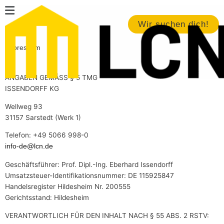
Zum
Main
Inhalt
Menu
Wir suchen dich!
springen
Impressum
ANGABEN GEMÄSS § 5 TMG
ISSENDORFF KG
Wellweg 93
31157 Sarstedt (Werk 1)
Telefon: +49 5066 998-0
info-de@lcn.de
Geschäftsführer: Prof. Dipl.-Ing. Eberhard Issendorff
Umsatzsteuer-Identifikationsnummer: DE 115925847
Handelsregister Hildesheim Nr. 200555
Gerichtsstand: Hildesheim
VERANTWORTLICH FÜR DEN INHALT NACH § 55 ABS. 2 RSTV: