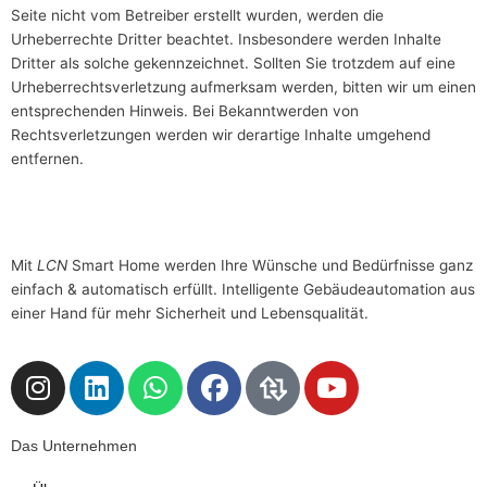
Seite nicht vom Betreiber erstellt wurden, werden die
Urheberrechte Dritter beachtet. Insbesondere werden Inhalte
Dritter als solche gekennzeichnet. Sollten Sie trotzdem auf eine
Urheberrechtsverletzung aufmerksam werden, bitten wir um einen
entsprechenden Hinweis. Bei Bekanntwerden von
Rechtsverletzungen werden wir derartige Inhalte umgehend
entfernen.
Mit
LCN
Smart Home werden Ihre Wünsche und Bedürfnisse ganz
einfach & automatisch erfüllt. Intelligente Gebäudeautomation aus
einer Hand für mehr Sicherheit und Lebensqualität.
I
L
W
F
D
Y
n
i
h
a
a
o
s
n
a
c
s
u
Das Unternehmen
t
k
t
e
L
t
a
e
s
b
o
u