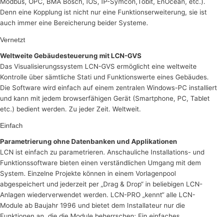
Modbus, OPC, BMA Bosch, IOS, IP-Symcon,Tobit, EnOcean, etc.).
Denn eine Kopplung ist nicht nur eine Funktionserweiterung, sie ist
auch immer eine Bereicherung beider Systeme.
Vernetzt
Weltweite Gebäudesteuerung mit LCN-GVS
Das Visualisierungssystem LCN-GVS ermöglicht eine weltweite
Kontrolle über sämtliche Stati und Funktionswerte eines Gebäudes.
Die Software wird einfach auf einem zentralen Windows-PC installiert
und kann mit jedem browserfähigen Gerät (Smartphone, PC, Tablet
etc.) bedient werden. Zu jeder Zeit. Weltweit.
Einfach
Parametrierung ohne Datenbanken und Applikationen
LCN ist einfach zu parametrieren. Anschauliche Installations- und
Funktionssoftware bieten einen verständlichen Umgang mit dem
System. Einzelne Projekte können in einem Vorlagenpool
abgespeichert und jederzeit per „Drag & Drop“ in beliebigen LCN-
Anlagen wiederverwendet werden. LCN-PRO „kennt“ alle LCN-
Module ab Baujahr 1996 und bietet dem Installateur nur die
Funktionen an, die die Module beherrschen: Ein einfaches,