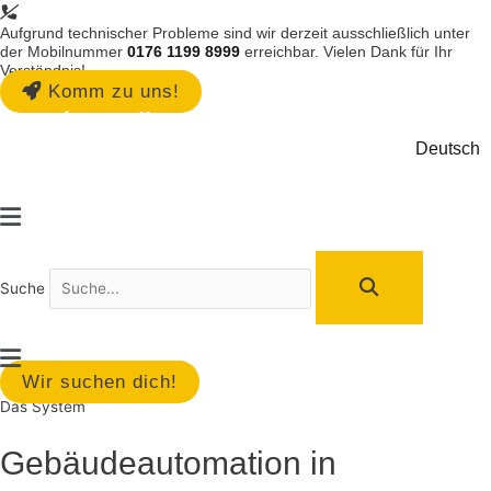
Zum
Aufgrund technischer Probleme sind wir derzeit ausschließlich unter
Inhalt
der Mobilnummer
0176 1199 8999
erreichbar. Vielen Dank für Ihr
springen
Verständnis!
Komm zu uns!
/
/
LCN
Installateure
Das System
Deutsch
Main
Menu
Suche
Main
Menu
Wir suchen dich!
Das System
Gebäudeautomation in