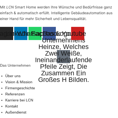
Mit
LCN
Smart Home werden Ihre Wünsche und Bedürfnisse ganz
einfach & automatisch erfüllt. Intelligente Gebäudeautomation aus
einer Hand für mehr Sicherheit und Lebensqualität.
tagram
Linkedin
Whatsapp
Facebook
Das Logo Des
Youtube
Unternehmens
Heinze, Welches
Zwei Weiße,
Ineinanderlaufende
Pfeile Zeigt, Die
Das Unternehmen
Zusammen Ein
Über uns
Großes H Bilden.
Vision & Mission
Firmengeschichte
Referenzen
Karriere bei LCN
Kontakt
Außendienst