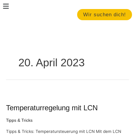
Zum
Main
Inhalt
Menu
Wir suchen dich!
springen
20. April 2023
Temperaturregelung
mit
Temperaturregelung mit LCN
LCN
Tipps & Tricks
Tipps & Tricks: Temperatursteuerung mit LCN Mit dem LCN