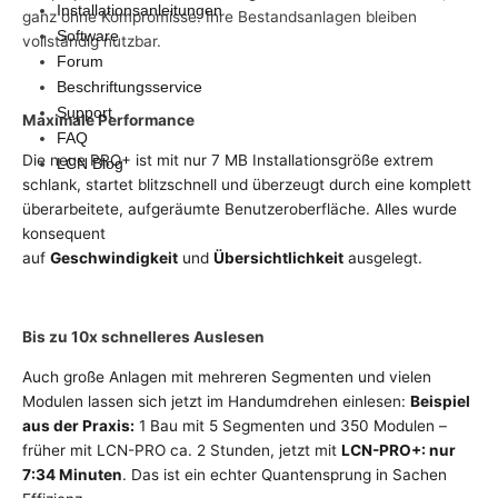
Installationsanleitungen
ganz ohne Kompromisse. Ihre Bestandsanlagen bleiben
Software
vollständig nutzbar.
Forum
Beschriftungsservice
Support
Maximale Performance
FAQ
Die neue PRO+ ist mit nur 7 MB Installationsgröße extrem
LCN Blog
schlank, startet blitzschnell und überzeugt durch eine komplett
überarbeitete, aufgeräumte Benutzeroberfläche. Alles wurde
konsequent
auf
Geschwindigkeit
und
Übersichtlichkeit
ausgelegt.
Bis zu 10x schnelleres Auslesen
Auch große Anlagen mit mehreren Segmenten und vielen
Modulen lassen sich jetzt im Handumdrehen einlesen:
Beispiel
aus der Praxis:
1 Bau mit 5 Segmenten und 350 Modulen –
früher mit LCN-PRO ca. 2 Stunden, jetzt mit
LCN-PRO+: nur
7:34 Minuten
. Das ist ein echter Quantensprung in Sachen