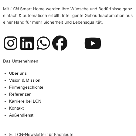
Mit
LCN
Smart Home werden Ihre Wünsche und Bedürfnisse ganz
einfach & automatisch erfüllt. Intelligente Gebäudeautomation aus
einer Hand für mehr Sicherheit und Lebensqualität.
I
L
W
F
D
Y
n
i
h
a
a
o
Das Unternehmen
s
n
a
c
s
u
Über uns
Vision & Mission
t
k
t
e
L
t
Firmengeschichte
Referenzen
a
e
s
b
o
u
Karriere bei LCN
Kontakt
g
d
a
o
g
b
Außendienst
r
i
p
o
o
e
LCN-Newsletter für Fachleute