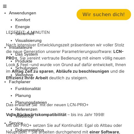
Zum
Main
Inhalt
Menu
Anwendungen
Wir suchen dich!
springen
Komfort
Energie
LESEZEIT: 4 MINUTEN
Sicherheit
Visualisierung
Nach intensiver Entwicklungszeit präsentieren wir voller Stolz
Installateure
die neue Generation unserer Parametrierungssoftware:
LCN-
Das System
PRO+
. Sie vereint vertraute Bedienung mit einem völlig neuen
Produkte
Look & Feel –und wurde von Grund auf dafür entwickelt, Ihnen
Schulungen
im
Alltag Zeit zu sparen
,
Abläufe zu beschleunigen
und die
Webshop
Effizienz Ihrer Arbeit
deutlich zu steigern.
Fachplaner
Funktionalität
Planung
Planungsdateien
Das erwartet Sie mit der neuen LCN-PRO+
Referenzen
V
olle Rückwärtskompatibilität
– bis ins Jahr 1998!
Webshop
Service
Mit der PRO+ setzen Sie auf Kontinuität: Egal ob Altbau oder
Dokumentation
Neuprojekt – Sie arbeiten durchgehend mit
einer Software
,