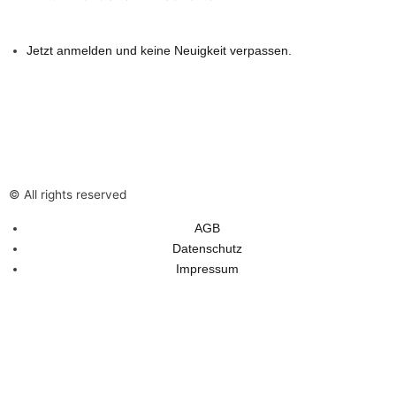
a
n
p
k
D
Jetzt anmelden und keine Neuigkeit verpassen.
m
e
s
U
© All rights reserved
n
AGB
t
Datenschutz
Impressum
e
r
n