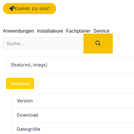
Zum
Komm zu uns!
Inhalt
springen
Anwendungen
Installateure
Fachplaner
Service
Suche
[featured_image]
Download
Version
Download
Dateigröße