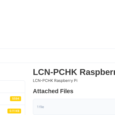
/
/
LCN
Package
LCN-PCHK Raspberry Pi
LCN-PCHK Raspberr
LCN-PCHK Raspberry Pi
Attached Files
5594
1 file
0.11 KB