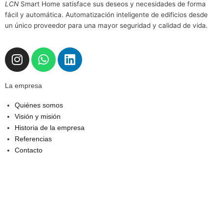
LCN
Smart Home satisface sus deseos y necesidades de forma
fácil y automática. Automatización inteligente de edificios desde
un único proveedor para una mayor seguridad y calidad de vida.
I
W
L
n
h
i
s
a
n
La empresa
t
t
k
a
s
e
Quiénes somos
g
a
d
Visión y misión
r
p
i
Historia de la empresa
a
p
n
Referencias
m
Contacto