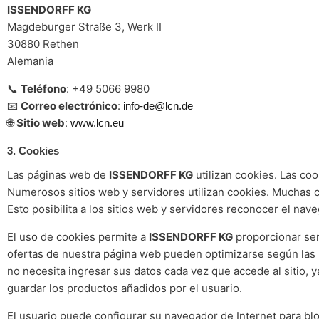
ISSENDORFF KG
Magdeburger Straße 3, Werk II
30880 Rethen
Alemania
📞
Teléfono
: +49 5066 9980
📧
Correo electrónico
:
info-de@lcn.de
🌐
Sitio web
:
www.lcn.eu
3. Cookies
Las páginas web de
ISSENDORFF KG
utilizan cookies. Las co
Numerosos sitios web y servidores utilizan cookies. Muchas 
Esto posibilita a los sitios web y servidores reconocer el nav
El uso de cookies permite a
ISSENDORFF KG
proporcionar serv
ofertas de nuestra página web pueden optimizarse según las n
no necesita ingresar sus datos cada vez que accede al sitio, y
guardar los productos añadidos por el usuario.
El usuario puede configurar su navegador de Internet para b