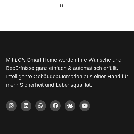
10
Mit
LCN
Smart Home werden Ihre Wünsche und
Bedürfnisse ganz einfach & automatisch erfüllt.
Intelligente Gebäudeautomation aus einer Hand für
mehr Sicherheit und Lebensqualität.
I
L
W
F
D
Y
n
i
h
a
a
o
s
n
a
c
s
u
t
k
t
e
L
t
a
e
s
b
o
u
g
d
a
o
g
b