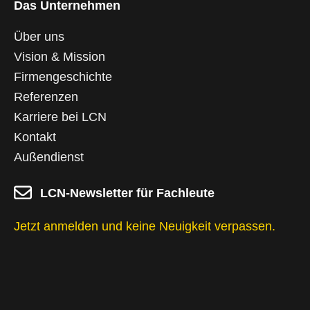
r
i
p
o
o
e
Das Unternehmen
a
n
p
k
D
m
e
Über uns
s
U
Vision & Mission
n
Firmengeschichte
t
e
Referenzen
r
n
Karriere bei LCN
e
Kontakt
h
m
Außendienst
e
n
s
LCN-Newsletter für Fachleute
H
e
Jetzt anmelden und keine Neuigkeit verpassen.
i
n
z
e
,
W
e