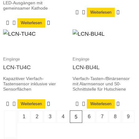
LED-Ausgängen mit
gemeinsamer Kathode
Weiterlesen
Weiterlesen
Eingänge
Eingänge
LCN-TU4C
LCN-BU4L
Kapazitiver Vierfach-
Vierfach-Tasten-/Binärsensor
Tastensensor inklusive vier
mit Alarmsensor und S0-
Sensorflächen
Schnittstelle für Hutschiene
Weiterlesen
Weiterlesen
5
1
2
3
4
6
7
8
9