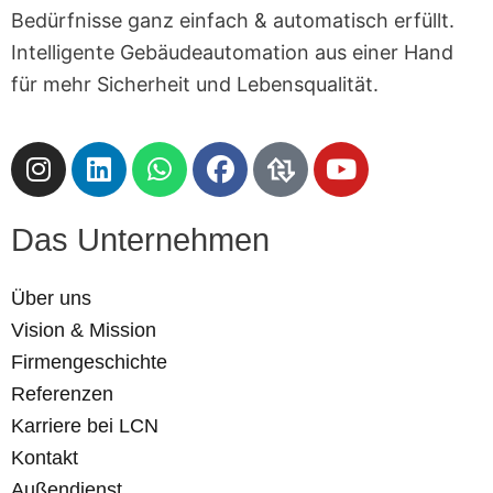
Bedürfnisse ganz einfach & automatisch erfüllt.
Intelligente Gebäudeautomation aus einer Hand
für mehr Sicherheit und Lebensqualität.
I
L
W
F
D
Y
n
i
h
a
a
o
s
n
a
c
s
u
t
k
t
e
L
t
Das Unternehmen
a
e
s
b
o
u
g
d
a
o
g
b
Über uns
r
i
p
o
o
e
Vision & Mission
a
n
p
k
D
Firmengeschichte
m
e
Referenzen
s
U
Karriere bei LCN
n
Kontakt
t
Außendienst