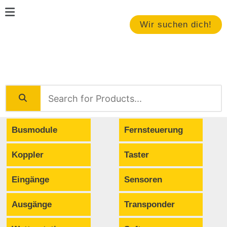
Zum
Main
Inhalt
Menu
Wir suchen dich!
springen
Busmodule
Fernsteuerung
Koppler
Taster
Eingänge
Sensoren
Ausgänge
Transponder