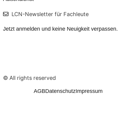
e
r
LCN-Newsletter für Fachleute
n
e
Jetzt anmelden und keine Neuigkeit verpassen.
h
m
e
n
s
H
© All rights reserved
e
i
AGB
Datenschutz
Impressum
n
z
e
,
W
e