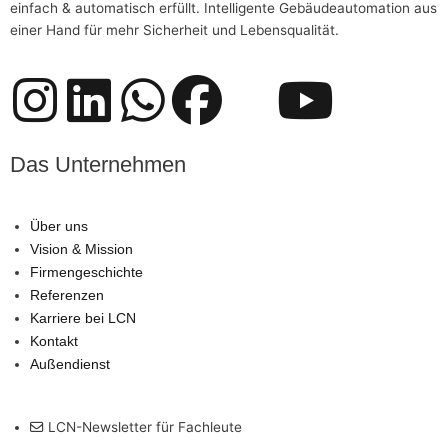
einfach & automatisch erfüllt. Intelligente Gebäudeautomation aus
einer Hand für mehr Sicherheit und Lebensqualität.
I
L
W
F
D
Y
n
i
h
a
a
o
Das Unternehmen
s
n
a
c
s
u
Über uns
t
k
t
e
L
t
Vision & Mission
Firmengeschichte
a
e
s
b
o
u
Referenzen
Karriere bei LCN
g
d
a
o
g
b
Kontakt
Außendienst
r
i
p
o
o
e
LCN-Newsletter für Fachleute