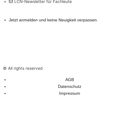
LCN-Newsletter für Fachleute
e
r
n
Jetzt anmelden und keine Neuigkeit verpassen.
e
h
m
e
n
s
© All rights reserved
H
e
AGB
i
Datenschutz
Impressum
n
z
e
,
W
e