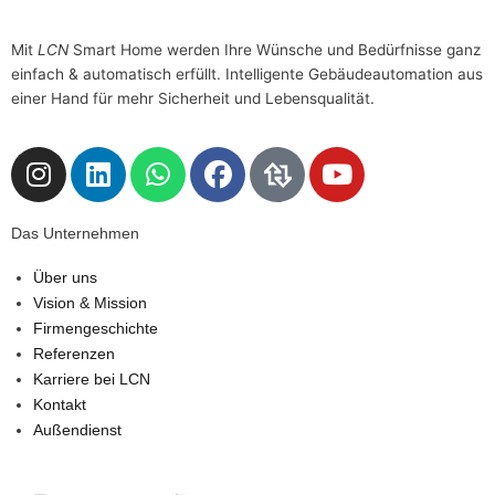
Mit
LCN
Smart Home werden Ihre Wünsche und Bedürfnisse ganz
einfach & automatisch erfüllt. Intelligente Gebäudeautomation aus
einer Hand für mehr Sicherheit und Lebensqualität.
I
L
W
F
D
Y
n
i
h
a
a
o
s
n
a
c
s
u
Das Unternehmen
t
k
t
e
L
t
a
e
s
b
o
u
Über uns
g
d
a
o
g
b
Vision & Mission
r
i
p
o
o
e
Firmengeschichte
a
n
p
k
D
Referenzen
m
e
Karriere bei LCN
s
Kontakt
U
Außendienst
n
t