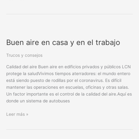
Buen
aire
Buen aire en casa y en el trabajo
en
casa
y
Trucos y consejos
en
Calidad del aire Buen aire en edificios privados y públicos LCN
el
protege la saludVivimos tiempos aterradores: el mundo entero
trabajo
está siendo puesto de rodillas por el coronavirus. Es difícil
mantener las operaciones en escuelas, oficinas y otras salas.
Un factor importante es el control de la calidad del aire.Aquí es
donde un sistema de autobuses
Leer más »