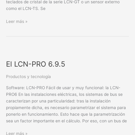
teclados de cristal de la serie LCN-GT o un sensor externo
como el LCN-TS. Se
Leer más »
El
LCN-
El LCN-PRO 6.9.5
PRO
6.9.5
Productos y tecnología
Software: LCN-PRO Fácil de usar y muy funcional: la LCN-
PRO6 En las instalaciones eléctricas, los sistemas de bus se
caracterizan por una particularidad: tras la instalación
propiamente dicha, es necesario parametrizar el sistema para
ponerlo en funcionamiento. Esto hace que la parametrización
sea un factor importante en el cálculo. Por eso, con un bus de
Leer más »