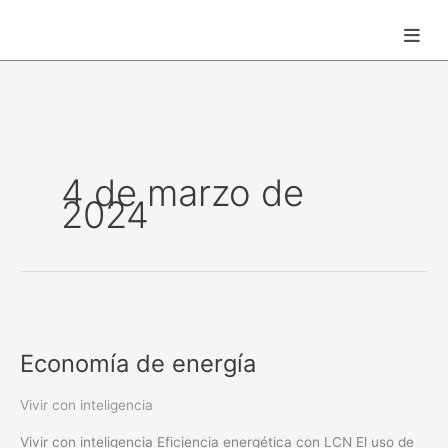
Ir
Main
al
Men
contenido
4 de marzo de
2024
Economía
de
Economía de energía
energía
Vivir con inteligencia
Vivir con inteligencia Eficiencia energética con LCN El uso de