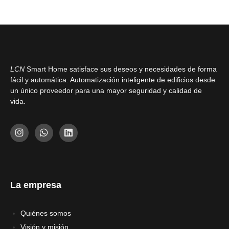
Salida DALI para el carril DIN
LCN
Smart Home satisface sus deseos y necesidades de forma
fácil y automática. Automatización inteligente de edificios desde
un único proveedor para una mayor seguridad y calidad de
vida.
I
W
L
n
h
i
s
a
n
t
t
k
a
s
e
g
a
d
r
p
i
La empresa
a
p
n
m
Quiénes somos
Visión y misión