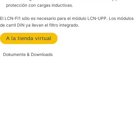
protección con cargas inductivas.
El LCN-FI1 sólo es necesario para el módulo LCN-UPP. Los módulos
de carril DIN ya llevan el filtro integrado.
A la tienda virtual
Dokumente & Downloads
Salidas
LCN-DDR
Salida DSI/DALI para la caja empotrada
Salidas
LCN-R6H