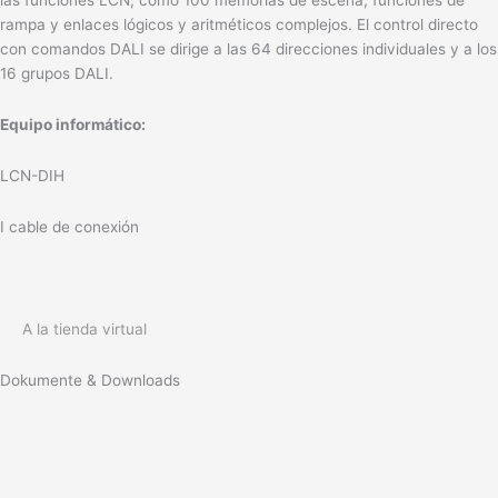
las funciones LCN, como 100 memorias de escena, funciones de
rampa y enlaces lógicos y aritméticos complejos. El control directo
con comandos DALI se dirige a las 64 direcciones individuales y a los
16 grupos DALI.
Equipo informático:
LCN-DIH
I cable de conexión
A la tienda virtual
Dokumente & Downloads
Salidas