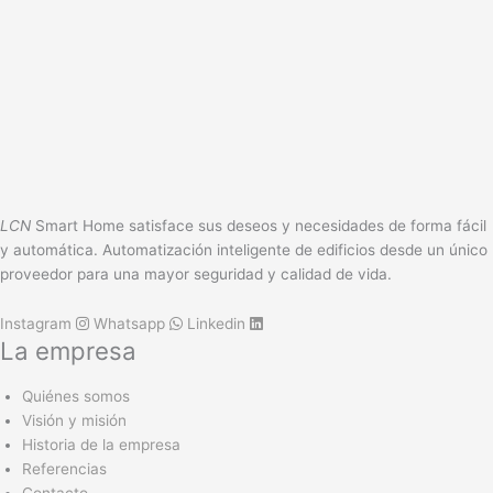
LCN-DMXH
Controlador maestro/esclavo DMX 512A
Salidas
LCN-R2H
Módulo de relés con dos salidas para el riel de sombrero de copa
LCN
Smart Home satisface sus deseos y necesidades de forma fácil
y automática. Automatización inteligente de edificios desde un único
proveedor para una mayor seguridad y calidad de vida.
Instagram
Whatsapp
Linkedin
La empresa
Quiénes somos
Visión y misión
Historia de la empresa
Referencias
Contacto