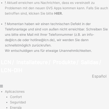
Ir
Main
Main
Aktuell erreichen uns Nachrichten, dass es vereinzelt zu
al
Menu
Menu
Problemen mit den neuen GVS Apps kommen kann. Falls Sie auch
contenido
betroffen sind, klicken Sie bitte
HIER.
Momentan haben wir einen technischen Defekt in der
Telefonanlage und sind von außen nicht erreichbar. Schreiben Sie
uns bitte eine Mail mit Ihrer Telefonnummer (z.B. an info-
de@lcn.de oder hotline@lcn.de), wir werden Sie dann
schnellstmöglich zurückrufen.
Wir entschuldigen uns für etwaige Unannehmlichkeiten.
LCN
Installateure
Produkte
Salidas
/
/
/
/
LCN-DIH
Español
Aplicaciones
Confort
Seguridad
Energía