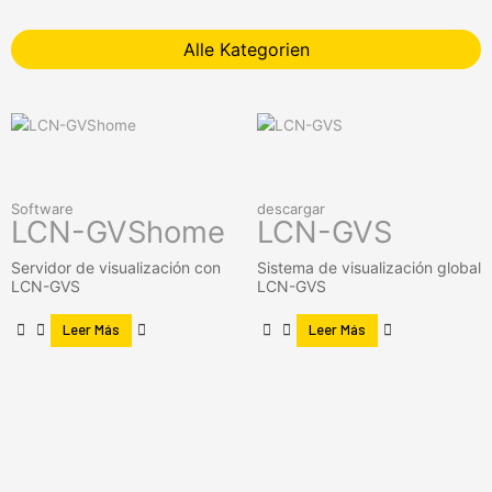
Alle Kategorien
Software
descargar
LCN-GVShome
LCN-GVS
Servidor de visualización con
Sistema de visualización global
LCN-GVS
LCN-GVS
Leer Más
Leer Más
LCN
Smart Home satisface sus deseos y necesidades de
forma fácil y automática. Automatización inteligente de