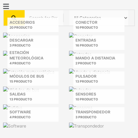
Ir
Main
al
Menu
contenido
ACCESORIOS
CONECTOR
20 PRODUCTO
10 PRODUCTO
DESCARGAR
ENTRADAS
3 PRODUCTO
16 PRODUCTO
ESTACIÓN
METEOROLÓGICA
MANDO A DISTANCIA
4 PRODUCTO
2 PRODUCTO
MÓDULOS DE BUS
PULSADOR
15 PRODUCTO
13 PRODUCTO
SALIDAS
SENSORES
13 PRODUCTO
10 PRODUCTO
SOFTWARE
TRANSPONDEDOR
4 PRODUCTO
3 PRODUCTO