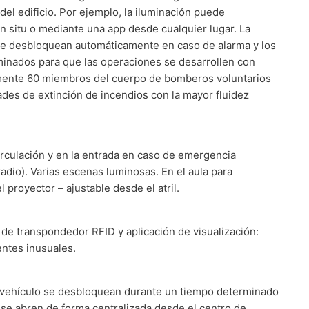
del edificio. Por ejemplo, la iluminación puede
in situ o mediante una app desde cualquier lugar. La
se desbloquean automáticamente en caso de alarma y los
uminados para que las operaciones se desarrollen con
amente 60 miembros del cuerpo de bomberos voluntarios
des de extinción de incendios con la mayor fluidez
circulación y en la entrada en caso de emergencia
adio). Varias escenas luminosas. En el aula para
l proyector – ajustable desde el atril.
de transpondedor RFID y aplicación de visualización:
entes inusuales.
l vehículo se desbloquean durante un tiempo determinado
 se abren de forma centralizada desde el centro de