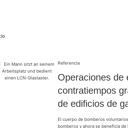
/
/
LCN
Portfolio
Ayuda inteligente para ayudantes
inteligentes
cio
Referencia
Operaciones de e
contratiempos gr
de edificios de 
El cuerpo de bomberos voluntarios
bomberos y ahora se beneficia de l