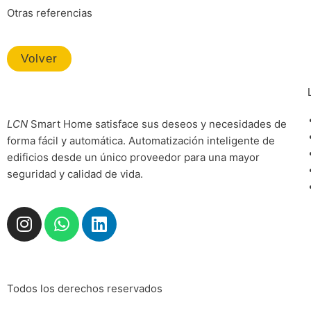
Otras referencias
Volver
LCN
Smart Home satisface sus deseos y necesidades de
forma fácil y automática. Automatización inteligente de
edificios desde un único proveedor para una mayor
seguridad y calidad de vida.
I
W
L
n
h
i
s
a
n
t
t
k
a
s
e
Todos los derechos reservados
g
a
d