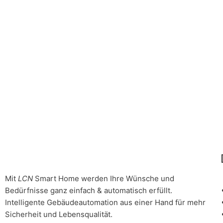
Schalt- und Dimm-Modul für die Hutschiene
Busmodule
LCN-SHS
Universal-Sensor-Modul für die Hutschiene
Busmodule
LCN-SHD
DALI-Steuergerät und LCN-Raumcontroller
Mit
LCN
Smart Home werden Ihre Wünsche und
Bedürfnisse ganz einfach & automatisch erfüllt.
Intelligente Gebäudeautomation aus einer Hand für mehr
Sicherheit und Lebensqualität.