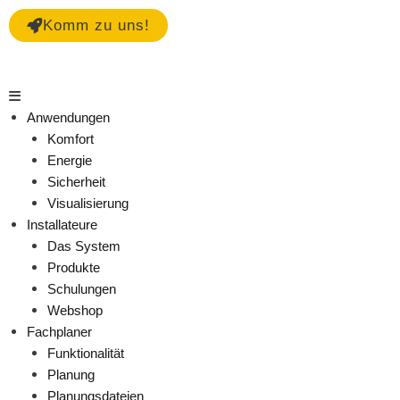
Zum
Komm zu uns!
Inhalt
springen
Main
Menu
Anwendungen
Komfort
Energie
Sicherheit
Visualisierung
Installateure
Das System
Produkte
Schulungen
Webshop
Fachplaner
Funktionalität
Planung
Planungsdateien