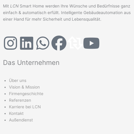
Mit
LCN
Smart Home werden Ihre Wünsche und Bedürfnisse ganz
einfach & automatisch erfüllt. Intelligente Gebäudeautomation aus
einer Hand für mehr Sicherheit und Lebensqualität.
I
L
W
F
D
Y
n
i
h
a
a
o
Das Unternehmen
s
n
a
c
s
u
Über uns
t
k
t
e
L
t
Vision & Mission
Firmengeschichte
a
e
s
b
o
u
Referenzen
Karriere bei LCN
g
d
a
o
g
b
Kontakt
Außendienst
r
i
p
o
o
e