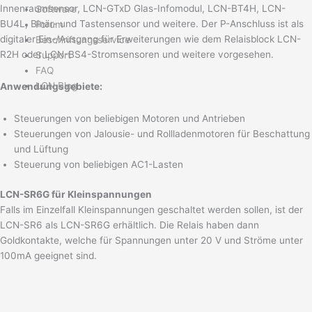
Innenraumsensor, LCN-GTxD Glas-Infomodul, LCN-BT4H, LCN-
Software
BU4L, Binär- und Tastensensor und weitere. Der P-Anschluss ist als
Forum
digitaler Ein-/Ausgang für Erweiterungen wie dem Relaisblock LCN-
Beschriftungsservice
R2H oder LCN-BS4-Stromsensoren und weitere vorgesehen.
Support
FAQ
LCN Blog
Anwendungsgebiete:
Steuerungen von beliebigen Motoren und Antrieben
Steuerungen von Jalousie- und Rollladenmotoren für Beschattung
und Lüftung
Steuerung von beliebigen AC1-Lasten
LCN-SR6G für Kleinspannungen
Falls im Einzelfall Kleinspannungen geschaltet werden sollen, ist
der
LCN-SR6 als LCN-SR6G erhältlich. Die Relais haben dann
Goldkontakte, welche für Spannungen unter 20 V und Ströme
unter
100mA geeignet sind.