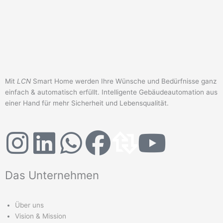
Zubehör
LCN-RSU
Restspannungsunterdrückung für LED-Leuchtmittel
Mit
LCN
Smart Home werden Ihre Wünsche und Bedürfnisse ganz
einfach & automatisch erfüllt. Intelligente Gebäudeautomation aus
einer Hand für mehr Sicherheit und Lebensqualität.
I
L
W
F
D
Y
n
i
h
a
a
o
Das Unternehmen
s
n
a
c
s
u
Über uns
t
k
t
e
L
t
Vision & Mission