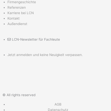
Firmengeschichte
a
e
s
b
o
u
Referenzen
Karriere bei LCN
g
d
a
o
g
b
Kontakt
Außendienst
r
i
p
o
o
e
LCN-Newsletter für Fachleute
a
n
p
k
D
m
e
Jetzt anmelden und keine Neuigkeit verpassen.
s
U
n
© All rights reserved
t
AGB
Datenschutz