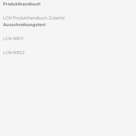
Produkthandbuch
LCN Produkthandbuch Zubehör
Ausschreibungstext
LCN-WB11
LCN-WB22
Zubehör
LCN-PHL
Einbaurahmen für den flächenbündigen Einbau von LCN-GT6L und
LCN-GD6L
Zubehör