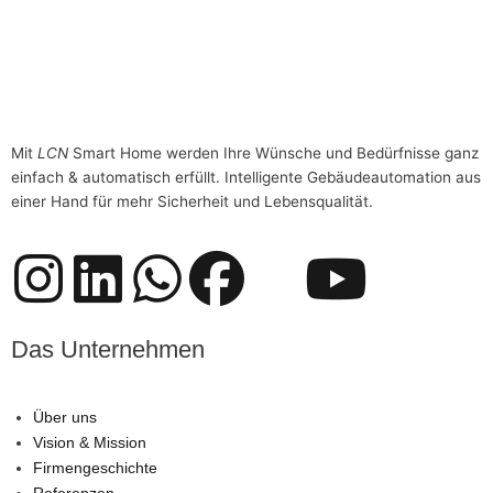
LCN-RSU
Restspannungsunterdrückung für LED-Leuchtmittel
Mit
LCN
Smart Home werden Ihre Wünsche und Bedürfnisse ganz
einfach & automatisch erfüllt. Intelligente Gebäudeautomation aus
einer Hand für mehr Sicherheit und Lebensqualität.
I
L
W
F
D
Y
n
i
h
a
a
o
Das Unternehmen
s
n
a
c
s
u
Über uns
t
k
t
e
L
t
Vision & Mission
Firmengeschichte