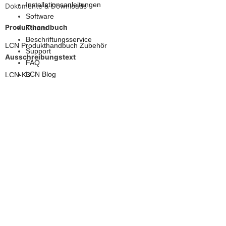
Installationsanleitungen
Dokumente & Downloads
Software
Produkthandbuch
Forum
Beschriftungsservice
LCN Produkthandbuch Zubehör
Support
Ausschreibungstext
FAQ
LCN Blog
LCN-K3
Zubehör
LCN-PHL
Einbaurahmen für den flächenbündigen Einbau von LCN-GT6L und
LCN-GD6L
Zubehör
LCN-PH2