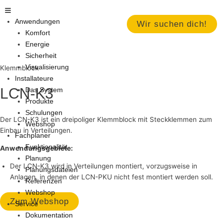
Zum
Main
Inhalt
Menu
Anwendungen
Wir suchen dich!
springen
Komfort
Energie
Sicherheit
Visualisierung
Klemmblock
Installateure
LCN-K3
Das System
Produkte
Schulungen
Der LCN-K3 ist ein dreipoliger Klemmblock mit Steckklemmen zum
Webshop
Einbau in Verteilungen.
Fachplaner
Funktionalität
Anwendungsgebiete:
Planung
Der LCN-K3 wird in Verteilungen montiert, vorzugsweise in
Planungsdateien
Anlagen, in denen der LCN-PKU nicht fest montiert werden soll.
Referenzen
Webshop
Zum Webshop
Service
Dokumentation