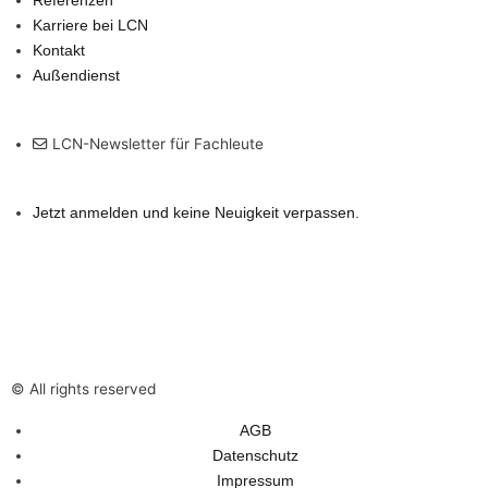
a
e
s
b
o
u
Referenzen
Karriere bei LCN
g
d
a
o
g
b
Kontakt
Außendienst
r
i
p
o
o
e
LCN-Newsletter für Fachleute
a
n
p
k
D
m
e
Jetzt anmelden und keine Neuigkeit verpassen.
s
U
n
© All rights reserved
t
AGB
Datenschutz
Impressum