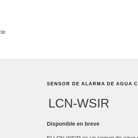
/
/
/
LCN
Installateure
Produkte
/
Sensores
LCN-WSIR
cio
SENSOR DE ALARMA DE AGUA 
LCN-WSIR
Disponible en breve