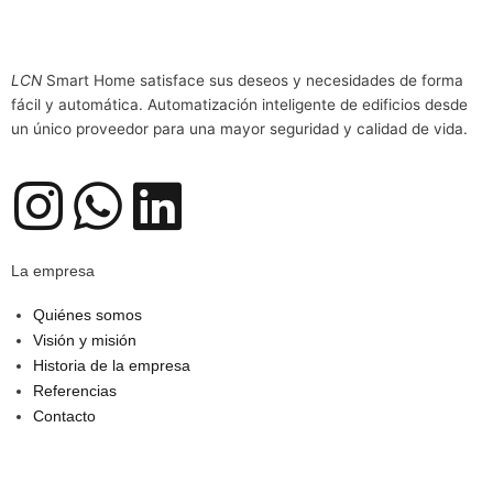
LCN
Smart Home satisface sus deseos y necesidades de forma
fácil y automática. Automatización inteligente de edificios desde
un único proveedor para una mayor seguridad y calidad de vida.
I
W
L
n
h
i
La empresa
s
a
n
Quiénes somos
Visión y misión
t
t
k
Historia de la empresa
Referencias
a
s
e
Contacto
g
a
d