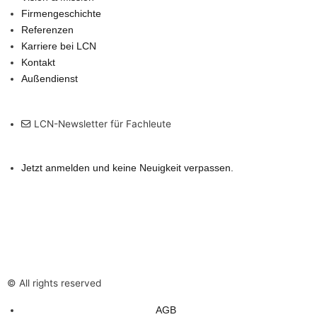
a
n
p
k
D
Firmengeschichte
m
e
Referenzen
s
Karriere bei LCN
U
Kontakt
n
Außendienst
t
e
LCN-Newsletter für Fachleute
r
n
e
Jetzt anmelden und keine Neuigkeit verpassen.
h
m
e
n
s
H
© All rights reserved
e
i
AGB