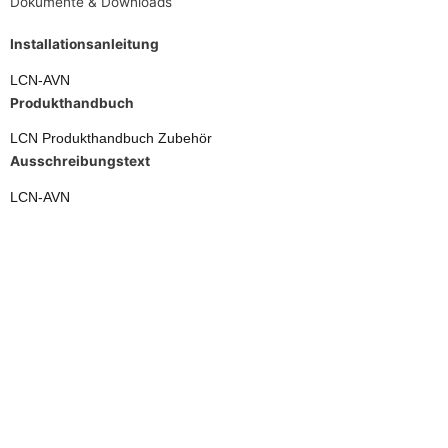
Dokumente & Downloads
Installationsanleitung
LCN-AVN
Produkthandbuch
LCN Produkthandbuch Zubehör
Ausschreibungstext
LCN-AVN
Zubehör
LCN-PHL
Einbaurahmen für den flächenbündigen Einbau von LCN-GT6L und
LCN-GD6L