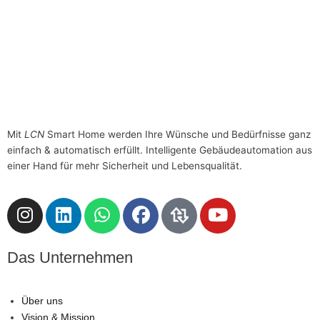
Zubehör
LCN-RSU
Restspannungsunterdrückung für LED-Leuchtmittel
Mit
LCN
Smart Home werden Ihre Wünsche und Bedürfnisse ganz
einfach & automatisch erfüllt. Intelligente Gebäudeautomation aus
einer Hand für mehr Sicherheit und Lebensqualität.
I
L
W
F
D
Y
n
i
h
a
a
o
s
n
a
c
s
u
Das Unternehmen
t
k
t
e
L
t
a
e
s
b
o
u
g
d
a
o
g
b
Über uns
r
i
p
o
o
e
Vision & Mission